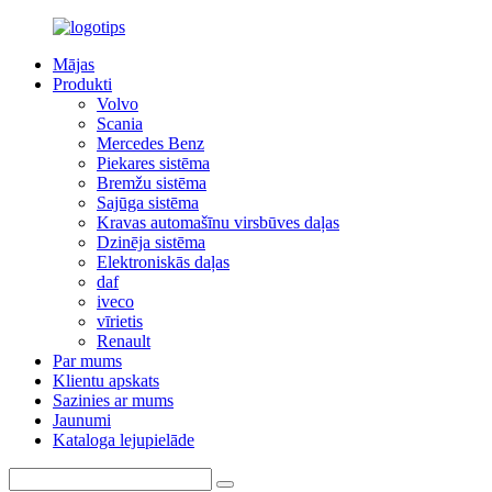
Mājas
Produkti
Volvo
Scania
Mercedes Benz
Piekares sistēma
Bremžu sistēma
Sajūga sistēma
Kravas automašīnu virsbūves daļas
Dzinēja sistēma
Elektroniskās daļas
daf
iveco
vīrietis
Renault
Par mums
Klientu apskats
Sazinies ar mums
Jaunumi
Kataloga lejupielāde