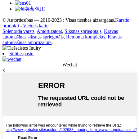
© Autortiesības — 2010-2023 : Visas tiesības aizsargātas.
Karstie
produkti
-
Vietnes karte
Solenoīda vārsts
,
Amortizators
,
Siksnas spriegotājs
,
Kravas
automašīnas siksnas spriegotājs
,
Remonta komplekts
,
Kravas
automašīnas amortizators
,
Sūtīt e-pastu
Wechat
x