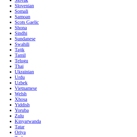
Slovak
Slovenian
Somali
Samoan
Scots Gaelic
Shona
Sindhi
Sundanese
Swahili
Tajik
Tamil
Telugu
Thai
Ukrainian
Urdu
Uzbek
Vietnamese
Welsh
Xhosa
Yiddish
Yoruba
Zulu
Kinyarwanda
Tatar
Oriya