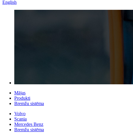
English
Mājas
Produkti
Bremžu sistēma
Volvo
Scania
Mercedes Benz
Bremžu sistēma