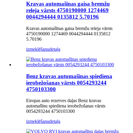
Kravas automašīnas gaisa bremžu
releja vārsts 4750190000 1274469
0044294444 0135812 5.70196
Kravas automašīnas gaisa bremžu releja vārsts
4750190000 1274469 0044294444 0135812
5.70196
izmeklēšanu
detaļa
Benz kravas automašīnas spiediena
ierobežošanas vārsts 0054293244
4750103300
Eiropas auto rezerves daļas Benz kravas
automašīnu spiediena ierobežošanas vārsts
0054293244 4750103300
izmeklēšanu
detaļa