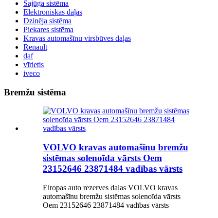
Sajūga sistēma
Elektroniskās daļas
Dzinēja sistēma
Piekares sistēma
Kravas automašīnu virsbūves daļas
Renault
daf
vīrietis
iveco
Bremžu sistēma
VOLVO kravas automašīnu bremžu
sistēmas solenoīda vārsts Oem
23152646 23871484 vadības vārsts
Eiropas auto rezerves daļas VOLVO kravas
automašīnu bremžu sistēmas solenoīda vārsts
Oem 23152646 23871484 vadības vārsts