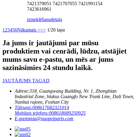
7421379051 7421707055 7421991154
7423616961
izmeklēšanu
detaļa
1
2
3
4
5
6
Nākamais >
>>
1/26 lapa
Ja jums ir jautājumi par mūsu
produktiem vai cenrādi, lūdzu, atstājiet
mums savu e-pastu, un mēs ar jums
sazināsimies 24 stundu laikā.
JAUTĀJUMS TAGAD
Adrese:
318, Guangwang Building, Nr. 1, Zhongbian
Industrial Zone, blakus Guangfo New Trunk Line, Dali Town,
Nanhai rajons, Foshan City
Tālrunis:
008617682321014
Mobilais telefons:
008618689250925
E-pasts
mia@nuopeiparts.com