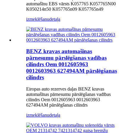
automašīnu EBS vārsts K057765 K057765N00
K050214n50 K057765n09 K057765n49
izmeklēšanu
detaļa
BENZ kravas automašīnas
pārnesumu pārslēgšanas vadības
cilindrs Oem 0012605963
0012603963 627494AM pārslēgšanas
cilindrs
Eiropas auto rezerves daļas BENZ kravas
automašīnas pārnesumu pārslēgšanas vadības
cilindrs Oem 0012605963 0012603963
627494AM pārslēgšanas cilindrs
izmeklēšanu
detaļa