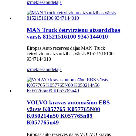
izmeklēšanu
detaļa
MAN Truck četrvirzienu aizsardzības
vārsts 81521516100 9347144010
Eiropas Auto rezerves daļas MAN Truck
četrvirzienu aizsardzības vārsts 81521516100
9347144010
izmeklēšanu
detaļa
VOLVO kravas automašīnu EBS
vārsts K057765 K057765N00
K050214n50 K057765n09
K057765n49
Eiropas auto rezerves daļas VOLVO kravas