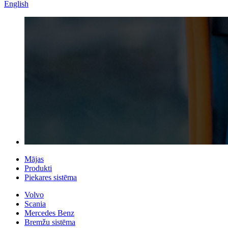
English
Mājas
Produkti
Piekares sistēma
Volvo
Scania
Mercedes Benz
Bremžu sistēma