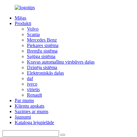
Mājas
Produkti
Volvo
Scania
Mercedes Benz
Piekares sistēma
Bremžu sistēma
Sajūga sistēma
Kravas automašīnu virsbūves daļas
Dzinēja sistēma
Elektroniskās daļas
daf
iveco
vīrietis
Renault
Par mums
Klientu apskats
Sazinies ar mums
Jaunumi
Kataloga lejupielāde