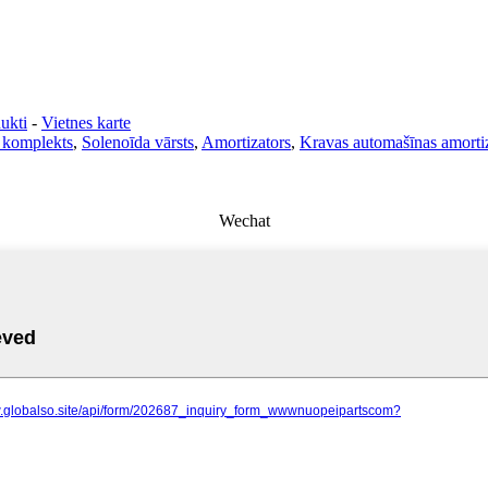
ukti
-
Vietnes karte
 komplekts
,
Solenoīda vārsts
,
Amortizators
,
Kravas automašīnas amorti
Wechat