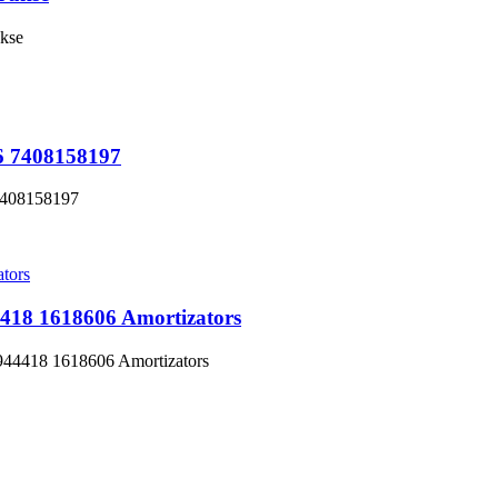
ukse
66 7408158197
 7408158197
 1618606 Amortizators
4418 1618606 Amortizators