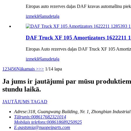
Eiropas auto rezerves daļas DAF kravas automašīnu pi
izmeklēšanu
detaļa
DAF Truck XF 105 Amortizators 1622211 
Eiropas Auto rezerves daļas DAF Truck XF 105 Amort
izmeklēšanu
detaļa
1
2
3
4
5
6
Nākamais >
>>
1/14 lapa
Ja jums ir jautājumi par mūsu produktiem 
stundu laikā.
JAUTĀJUMS TAGAD
Adrese:
318, Guangwang Building, Nr. 1, Zhongbian Industria
Tālrunis:
008617682321014
Mobilais telefons:
008618689250925
E-pasts
mia@nuopeiparts.com