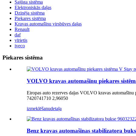
Sajūga sistēma
Elektroniskās daļas
Dzinēja sistēma
Piekares sistēma
Kravas automašīnu virsbūves daļas
Renault
daf
vīrietis
iveco
Piekares sistēma
VOLVO kravas automašīnu piekares sistē
Eiropas auto rezerves daļas VOLVO kravas automašīnu
7420741710 2,96050
izmeklēšanu
detaļa
Benz kravas automašīnas stabilizatora b