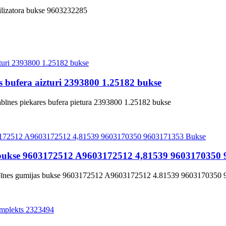
bilizatora bukse 9603232285
s bufera aizturi 2393800 1.25182 bukse
abīnes piekares bufera pietura 2393800 1.25182 bukse
 bukse 9603172512 A9603172512 4,81539 9603170350
 kabīnes gumijas bukse 9603172512 A9603172512 4.81539 9603170350