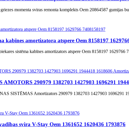
 griezes momenta sviras remonta komplekts Oem 20864587 gumijas b
ma kabīnes amortizatora atspere Oem 8158197 16297
piekares sistēma kabīnes amortizators atspere Oem 8158197 1629766
TORS 290979 1382703 1427903 1696291 1944418
AS SISTĒMAS Amortizators 290979 1382703 1427903 1696291 194
 vadības svira V-Stay Oem 1361652 1620436 1793876