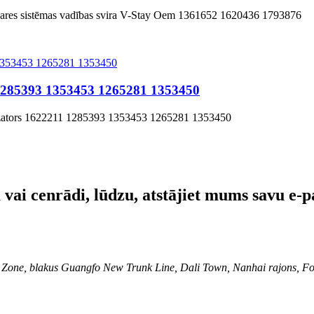
ekares sistēmas vadības svira V-Stay Oem 1361652 1620436 1793876
1285393 1353453 1265281 1353450
izators 1622211 1285393 1353453 1265281 1353450
vai cenrādi, lūdzu, atstājiet mums savu e-p
l Zone, blakus Guangfo New Trunk Line, Dali Town, Nanhai rajons, Fo