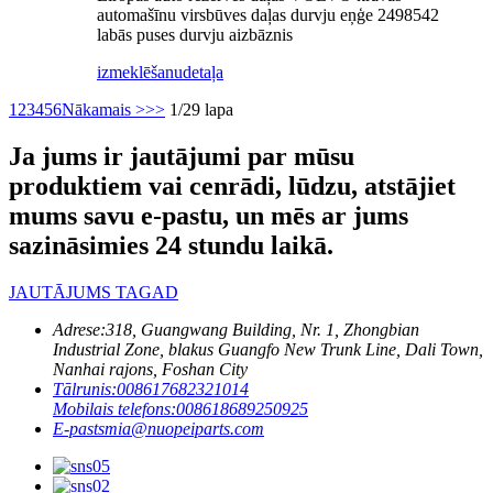
automašīnu virsbūves daļas durvju eņģe 2498542
labās puses durvju aizbāznis
izmeklēšanu
detaļa
1
2
3
4
5
6
Nākamais >
>>
1/29 lapa
Ja jums ir jautājumi par mūsu
produktiem vai cenrādi, lūdzu, atstājiet
mums savu e-pastu, un mēs ar jums
sazināsimies 24 stundu laikā.
JAUTĀJUMS TAGAD
Adrese:
318, Guangwang Building, Nr. 1, Zhongbian
Industrial Zone, blakus Guangfo New Trunk Line, Dali Town,
Nanhai rajons, Foshan City
Tālrunis:
008617682321014
Mobilais telefons:
008618689250925
E-pasts
mia@nuopeiparts.com