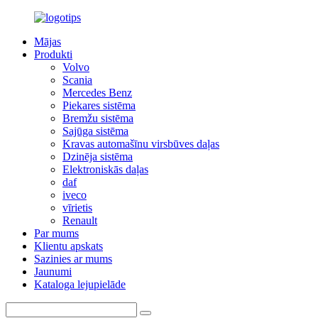
Mājas
Produkti
Volvo
Scania
Mercedes Benz
Piekares sistēma
Bremžu sistēma
Sajūga sistēma
Kravas automašīnu virsbūves daļas
Dzinēja sistēma
Elektroniskās daļas
daf
iveco
vīrietis
Renault
Par mums
Klientu apskats
Sazinies ar mums
Jaunumi
Kataloga lejupielāde