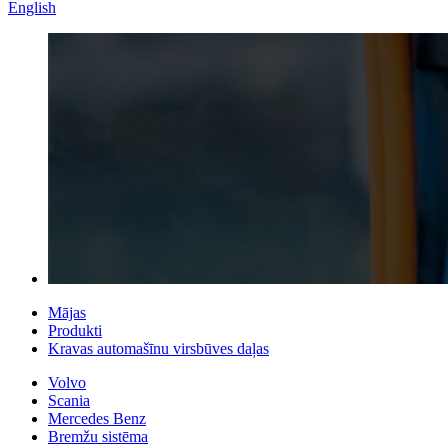
English
Mājas
Produkti
Kravas automašīnu virsbūves daļas
Volvo
Scania
Mercedes Benz
Bremžu sistēma