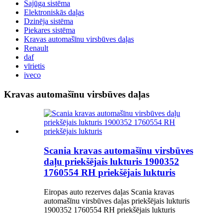
Sajūga sistēma
Elektroniskās daļas
Dzinēja sistēma
Piekares sistēma
Kravas automašīnu virsbūves daļas
Renault
daf
vīrietis
iveco
Kravas automašīnu virsbūves daļas
Scania kravas automašīnu virsbūves
daļu priekšējais lukturis 1900352
1760554 RH priekšējais lukturis
Eiropas auto rezerves daļas Scania kravas
automašīnu virsbūves daļas priekšējais lukturis
1900352 1760554 RH priekšējais lukturis