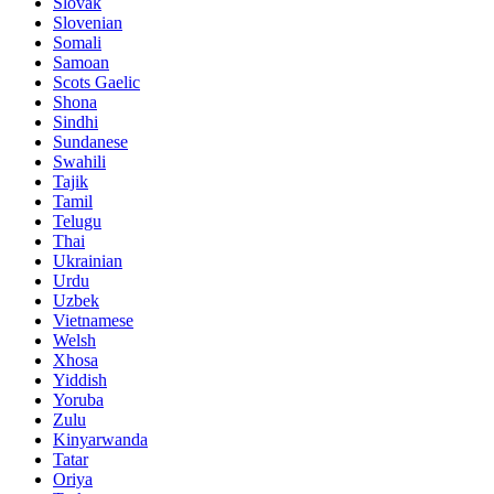
Slovak
Slovenian
Somali
Samoan
Scots Gaelic
Shona
Sindhi
Sundanese
Swahili
Tajik
Tamil
Telugu
Thai
Ukrainian
Urdu
Uzbek
Vietnamese
Welsh
Xhosa
Yiddish
Yoruba
Zulu
Kinyarwanda
Tatar
Oriya