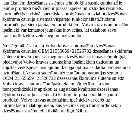
jaunākajiem dzesēšanas sistēmas tehnoloģiju sasniegumiem.Šie
jaunie produkti bieži vien ir plašas izpētes un izstrādes rezultāts,
kuru mērķis ir risināt specifiskas problēmas un uzlabot dzesēšanas
šķidruma cauruļu sistēmas vispārējo funkcionalitāti.Būdami
informēti par šiem jaunajiem produktiem, Volvo kravas automašīnu
īpašnieki var izmantot jaunākās inovācijas, lai uzlabotu savu
transportlīdzekļu veiktspēju un uzticamību.
Noslēgumā jāsaka, ka Volvo kravas automašīnu dzesēšanas
šķidruma caurules OEM 21555659+21526732 dzesēšanas šķidruma
šļūtene ir ievērojams sasniegums dzesēšanas sistēmas tehnoloģijā,
piedāvājot Volvo kravas automašīnu īpašniekiem uzticamu un
augstas veiktspējas risinājumu dzinēja optimālās darba temperatūras
uzturēšanai.Ar savu saderību, uzticamību un garantijas segumu
OEM 21555659+21526732 dzesēšanas šķidruma šļūtene sniedz
Volvo kravas automašīnu īpašniekiem pārliecību, ka viņu
transportlīdzekļi ir aprīkoti ar augstākās kvalitātes dzesēšanas
šķidruma cauruļu sistēmu.Tā kā tirgū turpina parādīties jauni
produkti, Volvo kravas automašīnu īpašnieki var cerēt uz
turpmākiem uzlabojumiem, kas veicinās viņu transportlīdzekļu
dzesēšanas sistēmu efektivitāti un ilgmūžību.