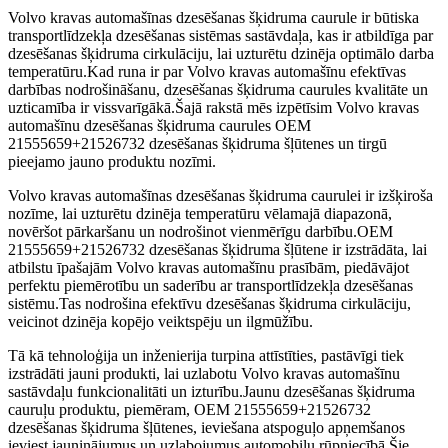
Volvo kravas automašīnas dzesēšanas šķidruma caurule ir būtiska
transportlīdzekļa dzesēšanas sistēmas sastāvdaļa, kas ir atbildīga par
dzesēšanas šķidruma cirkulāciju, lai uzturētu dzinēja optimālo darba
temperatūru.Kad runa ir par Volvo kravas automašīnu efektīvas
darbības nodrošināšanu, dzesēšanas šķidruma caurules kvalitāte un
uzticamība ir vissvarīgākā.Šajā rakstā mēs izpētīsim Volvo kravas
automašīnu dzesēšanas šķidruma caurules OEM
21555659+21526732 dzesēšanas šķidruma šļūtenes un tirgū
pieejamo jauno produktu nozīmi.
Volvo kravas automašīnas dzesēšanas šķidruma caurulei ir izšķiroša
nozīme, lai uzturētu dzinēja temperatūru vēlamajā diapazonā,
novēršot pārkaršanu un nodrošinot vienmērīgu darbību.OEM
21555659+21526732 dzesēšanas šķidruma šļūtene ir izstrādāta, lai
atbilstu īpašajām Volvo kravas automašīnu prasībām, piedāvājot
perfektu piemērotību un saderību ar transportlīdzekļa dzesēšanas
sistēmu.Tas nodrošina efektīvu dzesēšanas šķidruma cirkulāciju,
veicinot dzinēja kopējo veiktspēju un ilgmūžību.
Tā kā tehnoloģija un inženierija turpina attīstīties, pastāvīgi tiek
izstrādāti jauni produkti, lai uzlabotu Volvo kravas automašīnu
sastāvdaļu funkcionalitāti un izturību.Jaunu dzesēšanas šķidruma
cauruļu produktu, piemēram, OEM 21555659+21526732
dzesēšanas šķidruma šļūtenes, ieviešana atspoguļo apņemšanos
ieviest jauninājumus un uzlabojumus automobiļu rūpniecībā.Šie