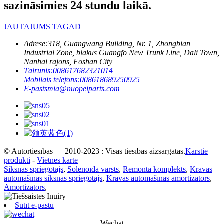
sazināsimies 24 stundu laikā.
JAUTĀJUMS TAGAD
Adrese:
318, Guangwang Building, Nr. 1, Zhongbian
Industrial Zone, blakus Guangfo New Trunk Line, Dali Town,
Nanhai rajons, Foshan City
Tālrunis:
008617682321014
Mobilais telefons:
008618689250925
E-pasts
mia@nuopeiparts.com
© Autortiesības — 2010-2023 : Visas tiesības aizsargātas.
Karstie
produkti
-
Vietnes karte
Siksnas spriegotājs
,
Solenoīda vārsts
,
Remonta komplekts
,
Kravas
automašīnas siksnas spriegotājs
,
Kravas automašīnas amortizators
,
Amortizators
,
Sūtīt e-pastu
Wechat