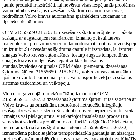
jaunie produkti ir izstrādāti, lai novērstu visas iespējamās problēmas
vai nepilnības esošajās dzesēšanas šķidruma cauruļu sistēmās,
nodrošinot Volvo kravas automašīnu īpašniekiem uzticamus un
ilgstošus risinājumus.
OEM 21555659+21526732 dzesēšanas šķidruma šļūtene ir ražota
saskaņā ar augstākajiem standartiem, izmantojot kvalitatīvus
materiālus un precīzu inženieriju, lai nodrošinātu optimālu veiktspēju
un izturību.Šī dzesēšanas šķidruma caurule ir izstrādāta, lai izturētu
smagas Volvo kravas automašīnas, tostarp augstas temperatūras,
smagas kravas un ilgstošas ​​nepārtrauktas lietošanas
stundas.Izvēloties oriģinālās OEM daļas, piemēram, dzesēšanas
šķidruma šļūteni 21555659+21526732, Volvo kravas automašīnu
īpašnieki var būt pārliecināti par sava transportlīdzekļa dzesēšanas
sistēmas uzticamību un veiktspēju.
Viena no galvenajām priekšrocībām, izmantojot OEM
21555659+21526732 dzesēšanas šķidruma šļūteni, ir tās saderība ar
Volvo kravas automašīnām, nodrošinot netraucētu integrāciju
esošajā dzesēšanas sistēmā.Šī saderība novērš nepieciešamību veikt
izmaiņas vai pielāgojumus, vienkāršojot instalēšanas procesu un
samazinot saderības problēmu risku.Turklāt oriģinālo OEM detaļu,
piemēram, dzesēšanas šķidruma šļūtenes 21555659+21526732,
izmantošana palīdz saglabāt transportlīdzekļa garantiju un aizsargāt
pret iespējamām problēmām, kas var rasties, izmantojot neoriģinālās