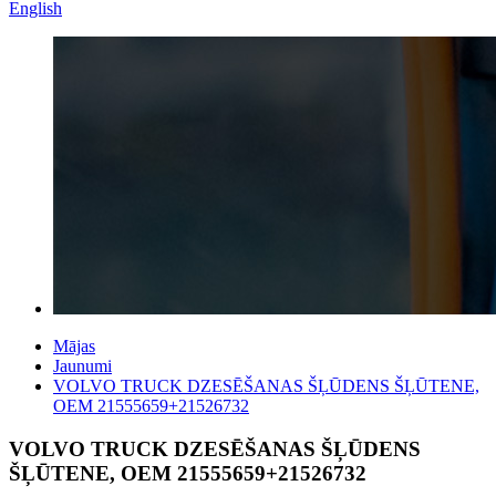
English
Mājas
Jaunumi
VOLVO TRUCK DZESĒŠANAS ŠĻŪDENS ŠĻŪTENE,
OEM 21555659+21526732
VOLVO TRUCK DZESĒŠANAS ŠĻŪDENS
ŠĻŪTENE, OEM 21555659+21526732