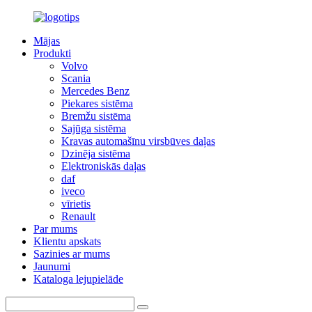
Mājas
Produkti
Volvo
Scania
Mercedes Benz
Piekares sistēma
Bremžu sistēma
Sajūga sistēma
Kravas automašīnu virsbūves daļas
Dzinēja sistēma
Elektroniskās daļas
daf
iveco
vīrietis
Renault
Par mums
Klientu apskats
Sazinies ar mums
Jaunumi
Kataloga lejupielāde