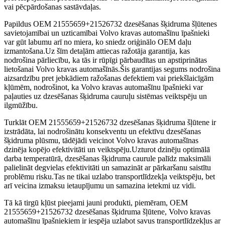
vai pēcpārdošanas sastāvdaļas.
Papildus OEM 21555659+21526732 dzesēšanas šķidruma šļūtenes
savietojamībai un uzticamībai Volvo kravas automašīnu īpašnieki
var gūt labumu arī no miera, ko sniedz oriģinālo OEM daļu
izmantošana.Uz šīm detaļām attiecas ražotāja garantija, kas
nodrošina pārliecību, ka tās ir rūpīgi pārbaudītas un apstiprinātas
lietošanai Volvo kravas automašīnās.Šis garantijas segums nodrošina
aizsardzību pret jebkādiem ražošanas defektiem vai priekšlaicīgām
kļūmēm, nodrošinot, ka Volvo kravas automašīnu īpašnieki var
paļauties uz dzesēšanas šķidruma cauruļu sistēmas veiktspēju un
ilgmūžību.
Turklāt OEM 21555659+21526732 dzesēšanas šķidruma šļūtene ir
izstrādāta, lai nodrošinātu konsekventu un efektīvu dzesēšanas
šķidruma plūsmu, tādējādi veicinot Volvo kravas automašīnas
dzinēja kopējo efektivitāti un veiktspēju.Uzturot dzinēju optimālā
darba temperatūrā, dzesēšanas šķidruma caurule palīdz maksimāli
palielināt degvielas efektivitāti un samazināt ar pārkaršanu saistītu
problēmu risku.Tas ne tikai uzlabo transportlīdzekļa veiktspēju, bet
arī veicina izmaksu ietaupījumu un samazina ietekmi uz vidi.
Tā kā tirgū kļūst pieejami jauni produkti, piemēram, OEM
21555659+21526732 dzesēšanas šķidruma šļūtene, Volvo kravas
automašīnu īpašniekiem ir iespēja uzlabot savus transportlīdzekļus ar